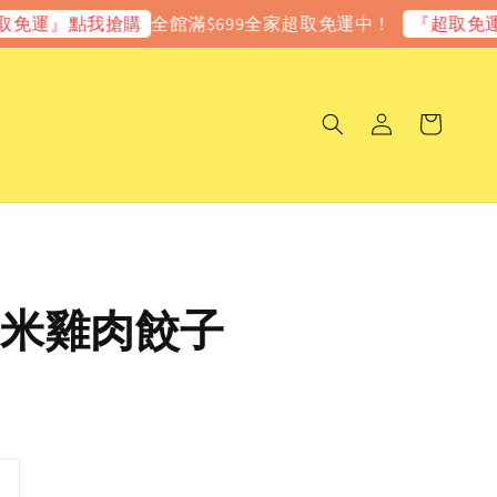
全館滿$699全家超取免運中！
』點我搶購
『超取免運』點
米雞肉餃子