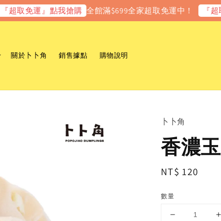
全館滿$699全家超取免運中！
取免運』點我搶購
『超取免運
關於卜卜角
銷售據點
購物說明
卜卜角
香濃玉
Regular
NT$ 120
price
數量