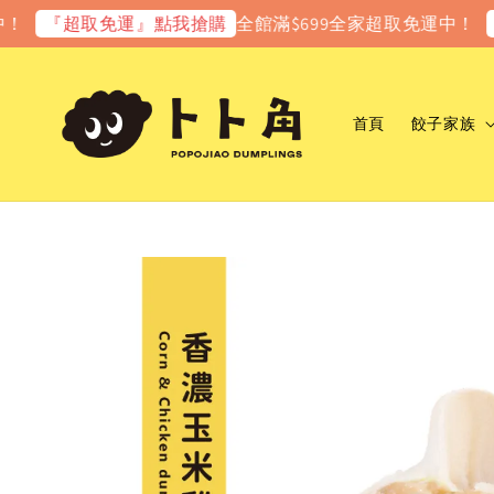
全館滿$699全家超取免運中！
『超取免運』點我搶購
『超
首頁
餃子家族